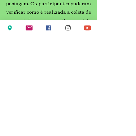
pastagem. Os participantes puderam
verificar como é realizada a coleta de
massa de forragem e avaliar o pastejo
dos animais, em área mal manejada e
bem manejada.
- Prática de
ultrassonografia em
ovinos com enfoque em
avaliação na deposição de
músculo:
Descrição: A oficina abordou a
prática de ultrassonografia em
ovinos com enfoque em avaliação da
deposição de músculo e gordura,
demonstrando os procedimentos